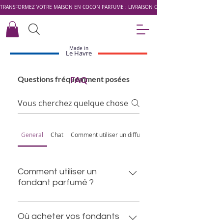
TRANSFORMEZ VOTRE MAISON EN COCON PARFUMÉ : LIVRAISON OFFERTE DÈS 49 € AVEC LE 
Made in
Le Havre
Questions fréquemment posées
FAQ
General
Chat
Comment utiliser un diffuseur à bâtonnets
Comment utiliser un
fondant parfumé ?
1. Retirer le fondant parfumé de
son emballage biodégradable. 2.
Où acheter vos fondants