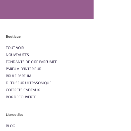
une alternative végétalienne à la
cire d'abeille. La cire de colza est
respectueuse de
l'environnement et offre une
excellente base pour retenir et
Boutique
libérer les parfums. Parfumage :
Les fondants parfumés sont
TOUT VOIR
imprégnés d'huiles essentielles
NOUVEAUTÉS
ou de parfums synthétiques de
FONDANTS DE CIRE PARFUMÉE
haute qualité. Lorsqu'ils sont
PARFUM D'INTÉRIEUR
chauffés, soit par une bougie
BRÛLE PARFUM
chauffe-plat spéciale, un brûleur
DIFFUSEUR ULTRASONIQUE
de cire, ou un dispositif électrique
COFFRETS CADEAUX
dédié, ils libèrent lentement leur
BOX DÉCOUVERTE
parfum dans l'air ambiant. Mode
d'utilisation : Pour profiter de
Liens utiles
l'arôme du fondant, il suffit de le
placer dans un brûleur de cire ou
BLOG
un dispositif similaire. En