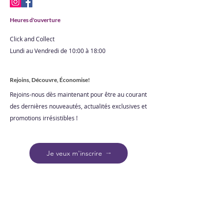
préférences. Alternative aux
bougies : Les fondants parfumés
Heures d'ouverture
offrent une alternative sans
flamme aux bougies parfumées,
Click and Collect
ce qui peut être une option plus
Lundi au Vendredi de 10:00 à 18:00
sûre dans certains contextes.
Entretien : Une fois que le parfum
Rejoins, Découvre, Économise!
du fondant s'est estompé, la cire
Rejoins-nous dès maintenant pour être au courant
refroidit et durcit. Il est alors
des dernières nouveautés, actualités exclusives et
possible de la retirer du brûleur de
promotions irrésistibles !
cire et de la remplacer par un
nouveau fondant. Les fondants
parfumés à la cire de colza sont
Je veux m'inscrire
devenus populaires en raison de
leur caractère naturel, de leur
durabilité et de la variété des
parfums qu'ils offrent pour créer
une atmosphère agréable dans
n'importe quel espace.