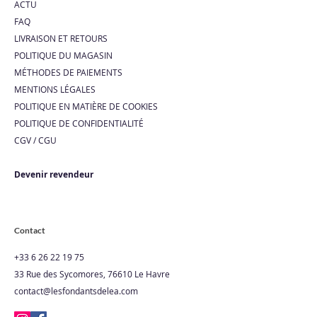
ACTU
chauffant, la cire fond, libérant
FAQ
ainsi le parfum dans la pièce.
LIVRAISON ET RETOURS
Durée de diffusion : La durée
POLITIQUE DU MAGASIN
pendant laquelle le parfum reste
MÉTHODES DE PAIEMENTS
présent dépend de plusieurs
MENTIONS LÉGALES
facteurs, tels que la température
POLITIQUE EN MATIÈRE DE COOKIES
ambiante et la quantité de cire
POLITIQUE DE CONFIDENTIALITÉ​
fondue. En général, un fondant
CGV / CGU
parfumé peut diffuser son parfum
pendant plusieurs heures. Variété
Devenir revendeur
de parfums : Les fondants
parfumés sont disponibles dans
une large gamme de parfums,
Contact
allant des senteurs florales et
fruitées aux notes plus boisées
+33 6 26 22 19 75
et épicées. Cela permet aux
33 Rue des Sycomores, 76610 Le Havre
utilisateurs de choisir le parfum
contact@lesfondantsdelea.com
qui correspond le mieux à leurs