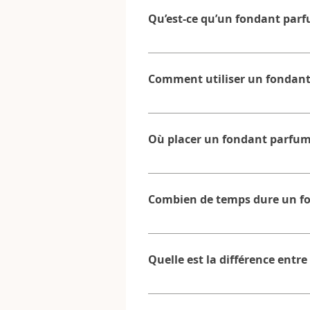
Qu’est-ce qu’un fondant par
Un fondant parfumé est un galet de
douce, il fond progressivement et 
Comment utiliser un fondant
artisanalement au Havre, à partir 
fondant diffuse son parfum pendan
Pour utiliser un fondant parfumé, il
coupelle supérieure d’un brûleur A
Où placer un fondant parfum
parfum commence à se diffuser en 
brûle pas : il fond lentement et 
Le brûle-parfum doit être placé sur
pièces de la maison : Salon pour
Combien de temps dure un f
première impression olfactive agr
taille et à l’usage de la pièce.
Un fondant parfumé diffuse en moy
choisi Une fois refroidi, le fondant 
Quelle est la différence entr
reste efficace.
La différence principale est que 
fondant permet une diffusion plus ra