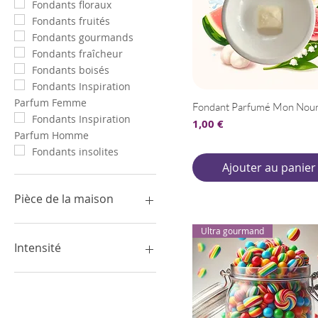
Fondants floraux
Fondants fruités
Fondants gourmands
Fondants fraîcheur
Fondants boisés
Fondants Inspiration
Parfum Femme
Fondant Parfumé Mon Nou
Fondants Inspiration
Prix
1,00 €
Parfum Homme
Fondants insolites
Ajouter au panier
Pièce de la maison
Buanderie / Dressing
Ultra gourmand
Bureau
Intensité
Cuisine
Entrée / Hall
Doux
Espace détente / Zen
Équilibré
Salle de bain
Intense