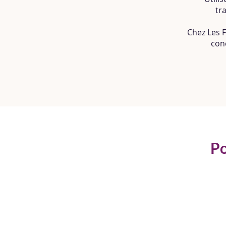
tr
Chez Les 
con
Po