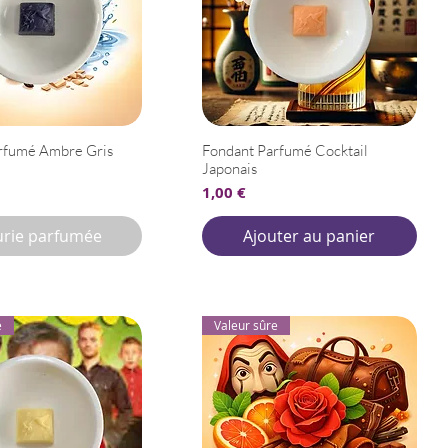
rfumé Ambre Gris
Fondant Parfumé Cocktail
Japonais
Prix
1,00 €
rie parfumée
Ajouter au panier
e
Valeur sûre