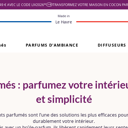
9 € AVEC LE CODE LIV2026*
Made in
Le Havre
més
PARFUMS D'AMBIANCE
DIFFUSEURS
és : parfumez votre intérieu
et simplicité
ts parfumés sont l’une des solutions les plus efficaces po
durablement votre intérieur.
sés avec un
brûle-parfum
, ils libèrent rapidement leurs sente