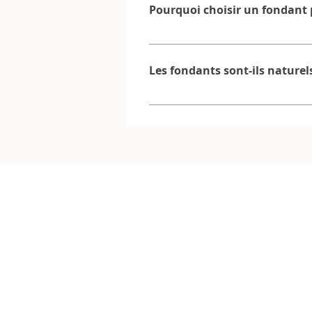
Pourquoi choisir un fondant 
changer de parfum facilement sans 
Le fondant parfumé est idéal pour 
interchangeables un usage modulab
Les fondants sont-ils naturel
parfumer son intérieur.
Les fondants Les Fondants d’Eléa s
soigneusement sélectionnées, con
chaque étape et emballé avec soin 
du parfum et une qualité constant