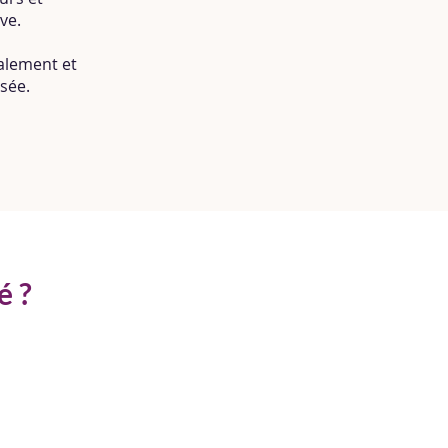
ve.
alement et
sée.
é ?