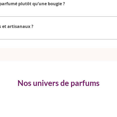
parfumé plutôt qu’une bougie ?
attendre la fin du produit.
celles et ceux qui recherchent : une diffusion rapide du parfum u
le (on change de parfum quand on veut) C’est une solution prati
s et artisanaux ?
ont fabriqués à la main au Havre, à partir de cire de colza 100 % v
formes aux normes européennes en vigueur. Chaque fondant est cou
dans un emballage biodégradable, à retirer avant utilisation, afin 
e.
Nos univers de parfums