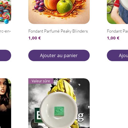
rc-en-
Fondant Parfumé Peaky Blinders
Fondant P
Prix
Prix
1,00 €
1,00 €
Ajouter au panier
Ajou
Valeur sûre