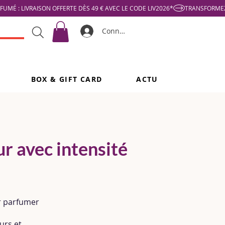
Connexion
BOX & GIFT CARD
ACTU
r avec intensité
ur parfumer
urs et