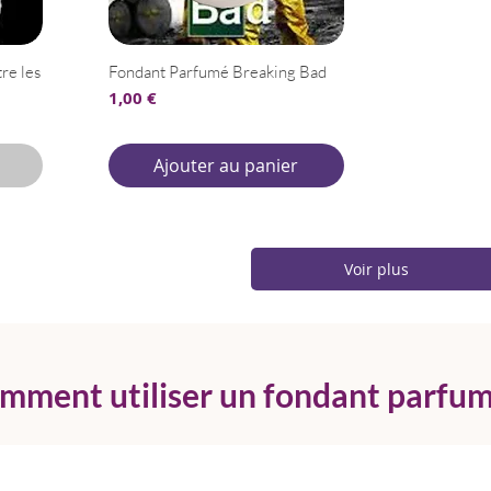
re les
Fondant Parfumé Breaking Bad
Prix
1,00 €
Ajouter au panier
Voir plus
mment utiliser un fondant parfum