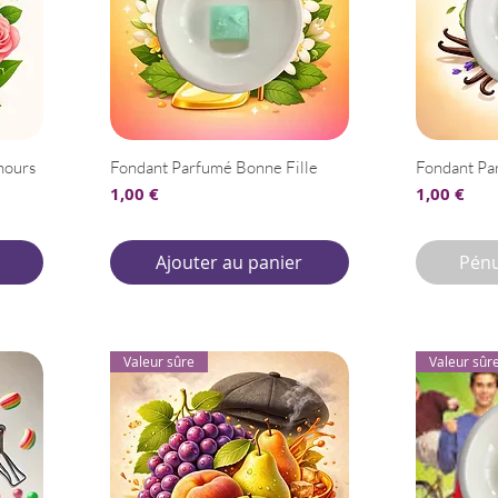
nours
Fondant Parfumé Bonne Fille
Fondant Pa
Prix
Prix
1,00 €
1,00 €
Ajouter au panier
Pénu
Valeur sûre
Valeur sûr