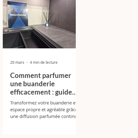
20 mars
4 min de lecture
Comment parfumer
une buanderie
efficacement : guide
expert complet + cas
Transformez votre buanderie en
réel Ixina Bordeaux Lac
espace propre et agréable grâce à
une diffusion parfumée continue.
Astuces pro, erreurs à éviter et
résultats concrets.