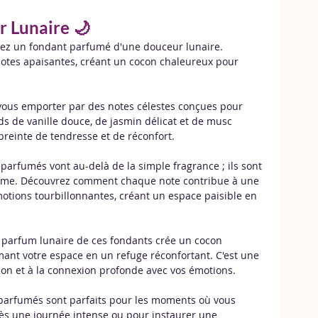
r Lunaire 🌙
rez un fondant parfumé d'une douceur lunaire. 
tes apaisantes, créant un cocon chaleureux pour 
-vous emporter par des notes célestes conçues pour 
ds de vanille douce, de jasmin délicat et de musc 
einte de tendresse et de réconfort.
parfumés vont au-delà de la simple fragrance ; ils sont 
 âme. Découvrez comment chaque note contribue à une 
motions tourbillonnantes, créant un espace paisible en 
 parfum lunaire de ces fondants crée un cocon 
ant votre espace en un refuge réconfortant. C'est une 
ction et à la connexion profonde avec vos émotions.
parfumés sont parfaits pour les moments où vous 
rès une journée intense ou pour instaurer une 