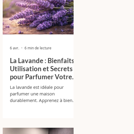
6 avr.
6 min de lecture
La Lavande : Bienfaits,
Utilisation et Secrets
pour Parfumer Votre
Maison Durablement
La lavande est idéale pour
parfumer une maison
durablement. Apprenez à bien
l’utiliser, choisir le bon format et
éviter les erreurs courantes.