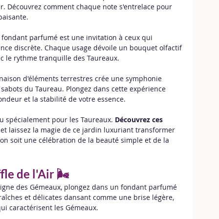
eur. Découvrez comment chaque note s'entrelace pour 
paisante.
 fondant parfumé est une invitation à ceux qui 
gance discrète. Chaque usage dévoile un bouquet olfactif 
ec le rythme tranquille des Taureaux.
naison d'éléments terrestres crée une symphonie 
es sabots du Taureau. Plongez dans cette expérience 
ondeur et la stabilité de votre essence.
çu spécialement pour les Taureaux. 
Découvrez ces 
 et laissez la magie de ce jardin luxuriant transformer 
on soit une célébration de la beauté simple et de la 
e de l'Air 🌬️
e signe des Gémeaux, plongez dans un fondant parfumé 
fraîches et délicates dansant comme une brise légère, 
e qui caractérisent les Gémeaux.