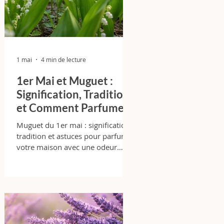
1 mai
4 min de lecture
1er Mai et Muguet :
Signification, Tradition
et Comment Parfumer
Votre Maison avec
Muguet du 1er mai : signification,
Élégance
tradition et astuces pour parfumer
votre maison avec une odeur
florale fraîche et durable.