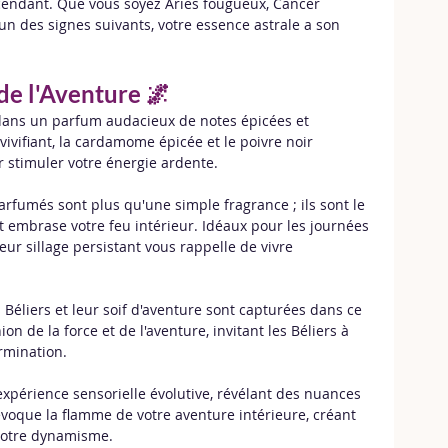
cendant. Que vous soyez Aries fougueux, Cancer 
un des signes suivants, votre essence astrale a son 
de l'Aventure 🌌
 dans un parfum audacieux de notes épicées et 
vifiant, la cardamome épicée et le poivre noir 
r stimuler votre énergie ardente.
arfumés sont plus qu'une simple fragrance ; ils sont le 
 et embrase votre feu intérieur. Idéaux pour les journées 
eur sillage persistant vous rappelle de vivre 
 Béliers et leur soif d'aventure sont capturées dans ce 
n de la force et de l'aventure, invitant les Béliers à 
rmination.
xpérience sensorielle évolutive, révélant des nuances 
évoque la flamme de votre aventure intérieure, créant 
 votre dynamisme.