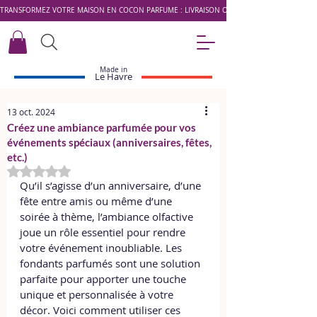
TRANSFORMEZ VOTRE MAISON EN COCON PARFUMÉ : LIVRAISON OFFERTE DÈS 49 € AVEC LE 
Made in
Le Havre
13 oct. 2024
Créez une ambiance parfumée pour vos
événements spéciaux (anniversaires, fêtes,
etc.)
Noté NaN étoiles sur 5.
Qu’il s’agisse d’un anniversaire, d’une 
fête entre amis ou même d’une 
soirée à thème, l’ambiance olfactive 
joue un rôle essentiel pour rendre 
votre événement inoubliable. Les 
fondants parfumés sont une solution 
parfaite pour apporter une touche 
unique et personnalisée à votre 
décor. Voici comment utiliser ces 