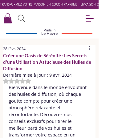
TRANSFORMEZ VOTRE MAISON EN COCON PARFUMÉ : LIVRAISON OFFERTE DÈS 49 € AVEC LE 
Made in
Le Havre
28 févr. 2024
Créer une Oasis de Sérénité : Les Secrets
d'une Utilisation Astucieuse des Huiles de
Diffusion
Dernière mise à jour :
9 avr. 2024
Noté NaN étoiles sur 5.
Bienvenue dans le monde envoûtant 
des huiles de diffusion, où chaque 
goutte compte pour créer une 
atmosphère relaxante et 
réconfortante. Découvrez nos 
conseils exclusifs pour tirer le 
meilleur parti de vos huiles et 
transformer votre espace en un 