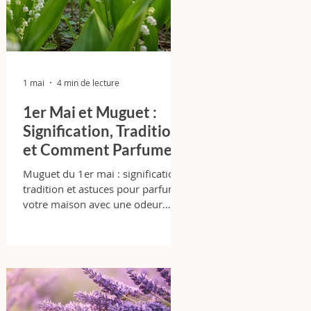
1 mai
4 min de lecture
1er Mai et Muguet :
Signification, Tradition
et Comment Parfumer
Votre Maison avec
Muguet du 1er mai : signification,
Élégance
tradition et astuces pour parfumer
votre maison avec une odeur
florale fraîche et durable.