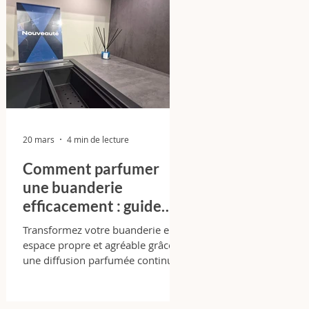
20 mars
4 min de lecture
Comment parfumer
une buanderie
efficacement : guide
expert complet + cas
Transformez votre buanderie en
réel Ixina Bordeaux Lac
espace propre et agréable grâce à
une diffusion parfumée continue.
Astuces pro, erreurs à éviter et
résultats concrets.