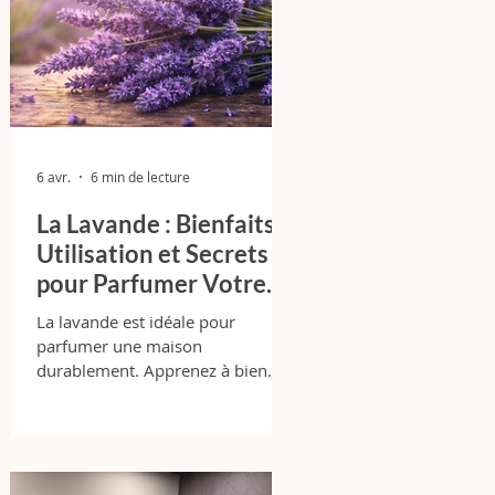
6 avr.
6 min de lecture
La Lavande : Bienfaits,
Utilisation et Secrets
pour Parfumer Votre
Maison Durablement
La lavande est idéale pour
parfumer une maison
durablement. Apprenez à bien
l’utiliser, choisir le bon format et
éviter les erreurs courantes.