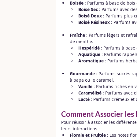
Boisée
 : Parfums à base de bois 
Boisé Sec
 : Parfums avec des
Boisé Doux
 : Parfums plus 
Boisé Résineux
 : Parfums av
Fraîche
 : Parfums légers et rafr
de menthe.
Hespéridé
 : Parfums à bas
Aquatique
 : Parfums rappela
Aromatique
 : Parfums herb
Gourmande
 : Parfums sucrés ra
à papa ou le caramel.
Vanillé
 : Parfums riches en v
Caramélisé
 : Parfums avec d
Lacté
 : Parfums crémeux et 
Comment Associer les F
Pour réussir à associer les différente
leurs interactions :
Florale et Fruitée
 : Les notes fl