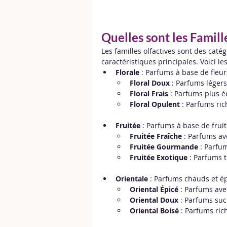
Quelles sont les Famill
Les familles olfactives sont des caté
caractéristiques principales. Voici le
Florale
 : Parfums à base de fleur
Floral Doux
 : Parfums léger
Floral Frais
 : Parfums plus 
Floral Opulent
 : Parfums ri
Fruitée
 : Parfums à base de frui
Fruitée Fraîche
 : Parfums av
Fruitée Gourmande
 : Parfu
Fruitée Exotique
 : Parfums 
Orientale
 : Parfums chauds et ép
Oriental Épicé
 : Parfums ave
Oriental Doux
 : Parfums sucr
Oriental Boisé
 : Parfums ric