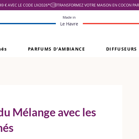
9 € AVEC LE CODE LIV2026*
Made in
Le Havre
més
PARFUMS D'AMBIANCE
DIFFUSEURS
du Mélange avec les
més