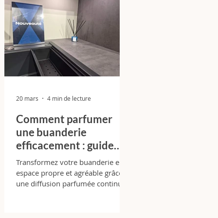
20 mars
4 min de lecture
Comment parfumer
une buanderie
efficacement : guide
expert complet + cas
Transformez votre buanderie en
réel Ixina Bordeaux Lac
espace propre et agréable grâce à
une diffusion parfumée continue.
Astuces pro, erreurs à éviter et
résultats concrets.