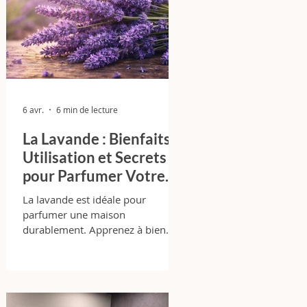
6 avr.
6 min de lecture
La Lavande : Bienfaits,
Utilisation et Secrets
pour Parfumer Votre
Maison Durablement
La lavande est idéale pour
parfumer une maison
durablement. Apprenez à bien
l’utiliser, choisir le bon format et
éviter les erreurs courantes.