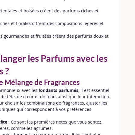
orientales et boisées créent des parfums riches et 
aîches et florales offrent des compositions légères et 
tes gourmandes et fruitées créent des parfums doux et 
nger les Parfums avec les 
s ?
le Mélange de Fragrances
armonieux avec les 
fondants parfumés
, il est essentiel 
e tête, de cœur et de fond, ainsi que leur interaction. 
r choisir les combinaisons de fragrances, ajuster les 
uniques qui correspondent à vos préférences 
tête
 : Ce sont les premières notes que vous sentez. 
égères, comme les agrumes.
s notes forment le cœur du parfum. Elles sont plus 