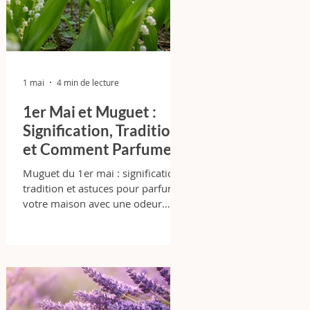
1 mai
4 min de lecture
1er Mai et Muguet :
Signification, Tradition
et Comment Parfumer
Votre Maison avec
Muguet du 1er mai : signification,
Élégance
tradition et astuces pour parfumer
votre maison avec une odeur
florale fraîche et durable.