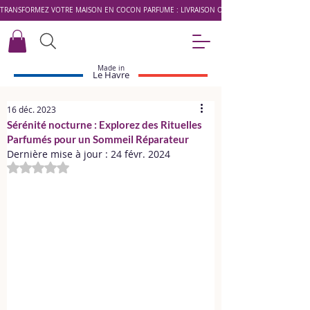
TRANSFORMEZ VOTRE MAISON EN COCON PARFUMÉ : LIVRAISON OFFERTE DÈS 49 € AVEC LE 
Made in
Le Havre
16 déc. 2023
Sérénité nocturne : Explorez des Rituelles
Parfumés pour un Sommeil Réparateur
Dernière mise à jour :
24 févr. 2024
Noté NaN étoiles sur 5.