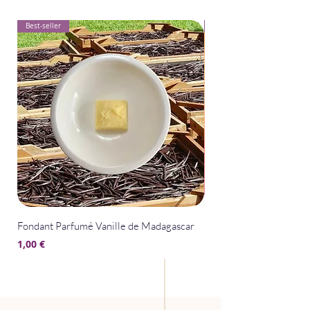
Best-seller
Best-seller
Fondant Parfumé Vanille de Madagascar
Fondant Parfumé La Bel
Prix
Prix
1,00 €
1,00 €