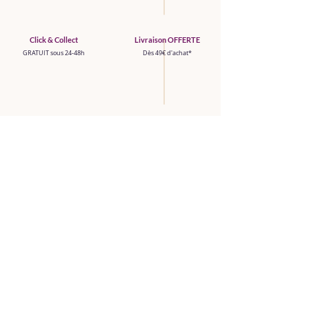
Click & Collect
Livraison OFFERTE
GRATUIT sous 24-48h
Dès 49€ d'achat*
Paiement sécurisé
Fabrication Artisanal
CB, PayPal, paiement en 3X
Fait avec amour au Havre
Boutique
TOUT VOIR
NOUVEAUTÉS
FONDANTS DE CIRE PARFUMÉE