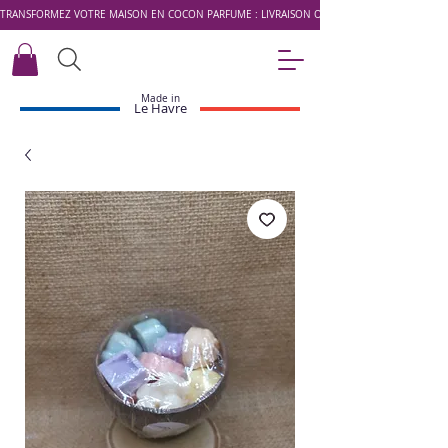
TRANSFORMEZ VOTRE MAISON EN COCON PARFUMÉ : LIVRAISON OFFERTE DÈS 49 € AVEC LE 
Made in
Le Havre