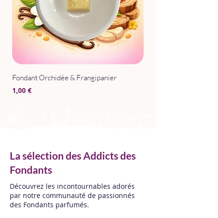
Fondant Orchidée & Frangipanier
Parfum d'Intérieur Après
Prix
Prix
1,00 €
15,00 €
La sélection des Addicts des
Fondants
Découvrez les incontournables adorés
par notre communauté de passionnés
des Fondants parfumés.