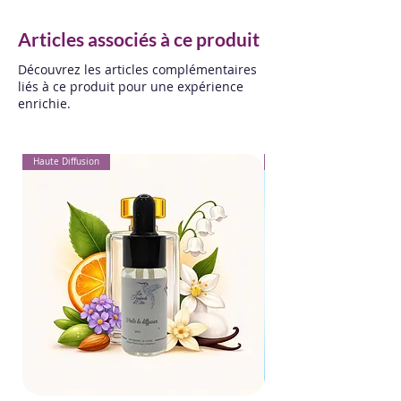
complet du fondant avant
Articles associés à ce produit
changement.
Découvrez les articles complémentaires
liés à ce produit pour une expérience
enrichie.
Haute Diffusion
Pour Textiles