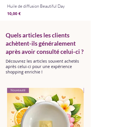
Huile de diffusion Beautiful Day
Huile de diffusion Bris
Prix
Prix
10,00 €
10,00 €
Quels articles les clients
achètent-ils généralement
après avoir consulté celui-ci ?
Découvrez les articles souvent achetés
après celui-ci pour une expérience
shopping enrichie !
Nouveauté
Nouveauté