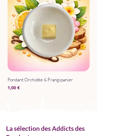
Fondant Orchidée & Frangipanier
Parfum d'Intérieur Après
Prix
Prix
1,00 €
15,00 €
La sélection des Addicts des