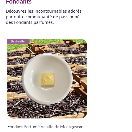
Fondants
Découvrez les incontournables adorés
par notre communauté de passionnés
des Fondants parfumés.
Best-seller
Best-seller
Fondant Parfumé Vanille de Madagascar
Fondant Parfumé La Bel