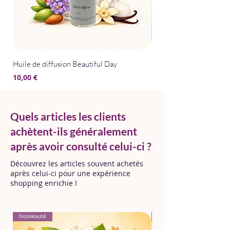
Huile de diffusion Beautiful Day
Huile de diffusion Bris
Prix
Prix
10,00 €
10,00 €
Quels articles les clients
achètent-ils généralement
après avoir consulté celui-ci ?
Découvrez les articles souvent achetés
après celui-ci pour une expérience
shopping enrichie !
Nouveauté
Nouveauté