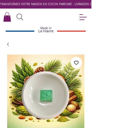
TRANSFORMEZ VOTRE MAISON EN COCON PARFUMÉ : LIVRAISON OFFERTE DÈS 49 € AVEC LE 
Made in
Le Havre