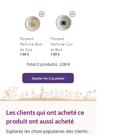
🧪
Parfums conformes aux
soirée.
normes IFRA
🌱
Sans substances
controversées
🌬️
Qualité & diffusion
Fondant
Fondant
maîtrisée
Parfumé Bois
Parfumé Cuir
📦
Emballage soigné &
de Oud
et Bois
1,00 €
1,00 €
expédition rapide
Total (2 produits) : 2,00 €
Ajouter les 2 au panier
Les clients qui ont acheté ce
produit ont aussi acheté
Explorez les choix populaires des clients :