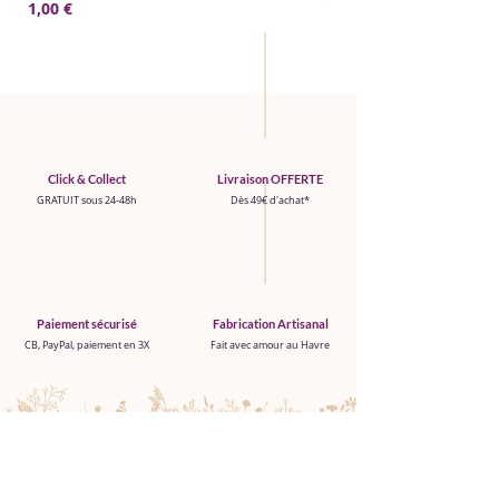
Prix
Prix
1,00 €
1,00 €
Click & Collect
Livraison OFFERTE
GRATUIT sous 24-48h
Dès 49€ d'achat*
Paiement sécurisé
Fabrication Artisanal
CB, PayPal, paiement en 3X
Fait avec amour au Havre