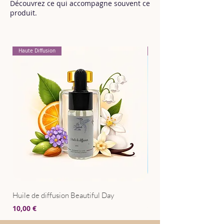
Découvrez ce qui accompagne souvent ce
produit.
Haute Diffusion
Pour Textiles
Huile de diffusion Beautiful Day
Huile de diffusion Bris
Prix
Prix
10,00 €
10,00 €