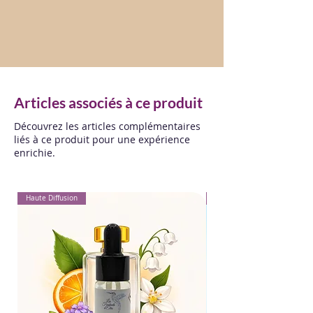
Articles associés à ce produit
Découvrez les articles complémentaires
liés à ce produit pour une expérience
enrichie.
Haute Diffusion
Pour Textiles