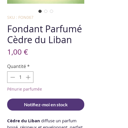
SKU : FON067
Fondant Parfumé
Cèdre du Liban
Prix
1,00 €
Quantité
*
Pénurie parfumée
Notifiez-moi en stock
Cèdre du Liban
diffuse un parfum
boisé, résineux et enveloppant, parfait