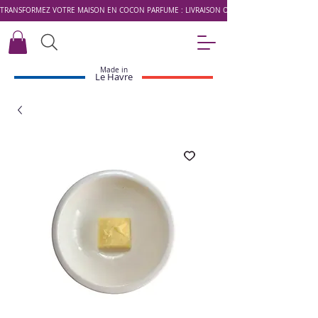
TRANSFORMEZ VOTRE MAISON EN COCON PARFUMÉ : LIVRAISON OFFERTE DÈS 49 € AVEC LE 
Made in
Le Havre