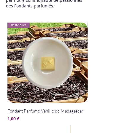
par notre communauté de passionnés
des Fondants parfumés.
Best-seller
Best-seller
Fondant Parfumé Vanille de Madagascar
Fondant Parfumé La Bel
Prix
Prix
1,00 €
1,00 €