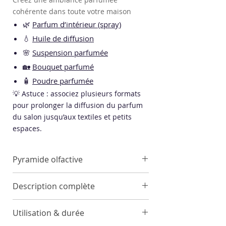
cohérente dans toute votre maison
🌿
Parfum d’intérieur (spray)
💧
Huile de diffusion
🌸
Suspension parfumée
🏡
Bouquet parfumé
🧴
Poudre parfumée
💡 Astuce : associez plusieurs formats
pour prolonger la diffusion du parfum
du salon jusqu’aux textiles et petits
espaces.
Pyramide olfactive
Notes de tête
Description complète
Mandarine, Accord Marin
Notes de cœur
Le fondant parfumé
Chèvrefeuille
Utilisation & durée
Chèvrefeuille
propose une ambiance florale