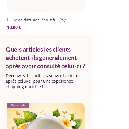
Huile de diffusion Beautiful Day
Huile de diffusion Bris
Prix
Prix
10,00 €
10,00 €
Quels articles les clients
achètent-ils généralement
après avoir consulté celui-ci ?
Découvrez les articles souvent achetés
après celui-ci pour une expérience
shopping enrichie !
Nouveauté
Nouveauté