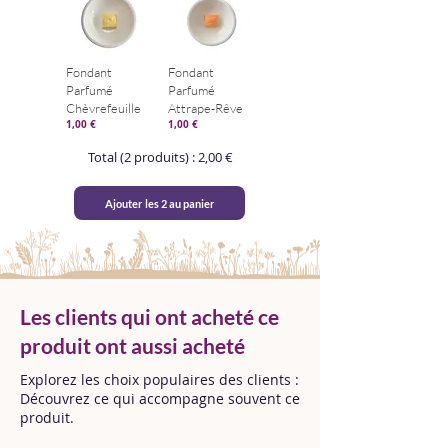
🌱
Sans substances
controversées
🌬️
Qualité & diffusion
Fondant
Fondant
maîtrisée
Parfumé
Parfumé
📦
Emballage soigné &
Chèvrefeuille
Attrape-Rêve
1,00 €
1,00 €
expédition rapide
Total (2 produits) : 2,00 €
Ajouter les 2 au panier
Les clients qui ont acheté ce
produit ont aussi acheté
Explorez les choix populaires des clients :
Découvrez ce qui accompagne souvent ce
produit.