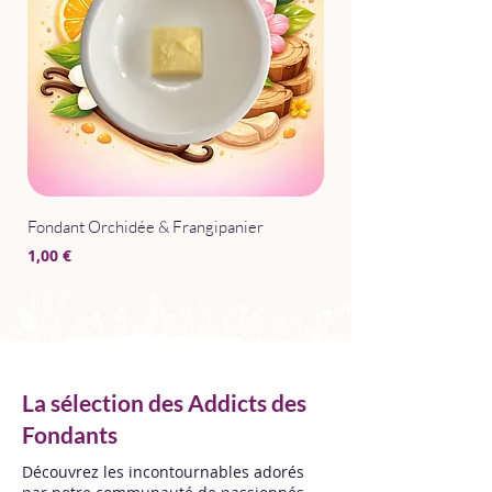
Fondant Orchidée & Frangipanier
Parfum d'Intérieur Après
Prix
Prix
1,00 €
15,00 €
La sélection des Addicts des
Fondants
Découvrez les incontournables adorés