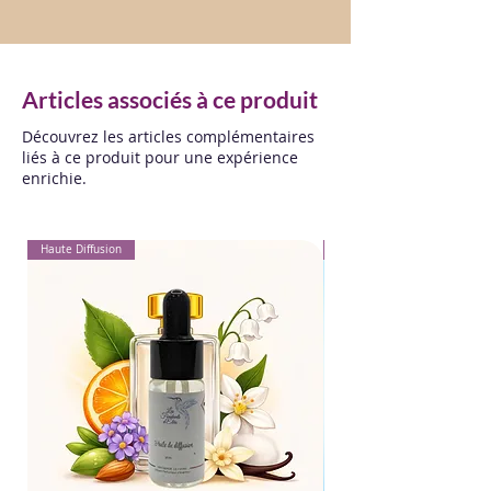
Articles associés à ce produit
Découvrez les articles complémentaires
liés à ce produit pour une expérience
enrichie.
Haute Diffusion
Pour Textiles