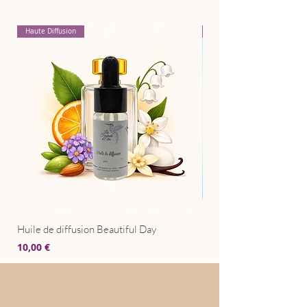
Haute Diffusion
Pour Textiles
Huile de diffusion Beautiful Day
Huile de diffusion Bris
Prix
Prix
10,00 €
10,00 €