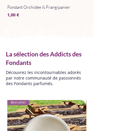
Fondant Orchidée & Frangipanier
Parfum d'Intérieur Après
Prix
Prix
1,00 €
15,00 €
La sélection des Addicts des
Fondants
Découvrez les incontournables adorés
par notre communauté de passionnés
des Fondants parfumés.
Best-seller
Best-seller