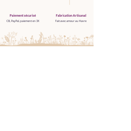
Paiement sécurisé
Fabrication Artisanal
CB, PayPal, paiement en 3X
Fait avec amour au Havre
Boutique
TOUT VOIR
NOUVEAUTÉS
FONDANTS DE CIRE PARFUMÉE
PARFUM D'INTÉRIEUR
BRÛLE PARFUM
DIFFUSEUR ULTRASONIQUE
COFFRETS CADEAUX
BOX DÉCOUVERTE