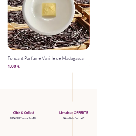
Fondant Parfumé Vanille de Madagascar
Fondant Parfumé La Bel
Prix
Prix
1,00 €
1,00 €
Click & Collect
Livraison OFFERTE
GRATUIT sous 24-48h
Dès 49€ d'achat*