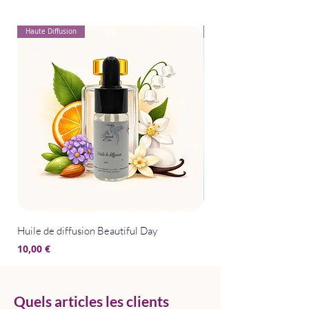
Haute Diffusion
Pour Textiles
Huile de diffusion Beautiful Day
Huile de diffusion Bris
Prix
Prix
10,00 €
10,00 €
Quels articles les clients