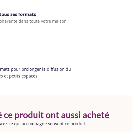
quelques gouttes 
durable. Un flac
💡
Atout principa
tous ses formats
utilisations selon 
concentrée et po
hérente dans toute votre maison
souhaitée.
parfumer durableme
et les petits esp
💡
Astuce pro :
co
seulement.
petite quantité p
pour obtenir l’int
rmats pour prolonger la diffusion du
s et petits espaces.
é ce produit ont aussi acheté
uvrez ce qui accompagne souvent ce produit.