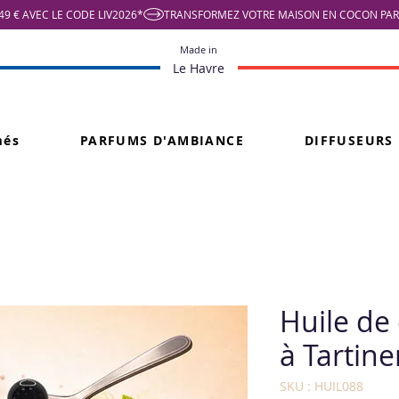
9 € AVEC LE CODE LIV2026*
Made in
Le Havre
més
PARFUMS D'AMBIANCE
DIFFUSEURS
Huile de 
à Tartine
SKU : HUIL088