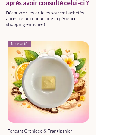
après avoir consulté celui-ci ?
Découvrez les articles souvent achetés
après celui-ci pour une expérience
shopping enrichie !
Nouveauté
Nouveauté
Fondant Orchidée & Frangipanier
Parfum d'Intérieur Après