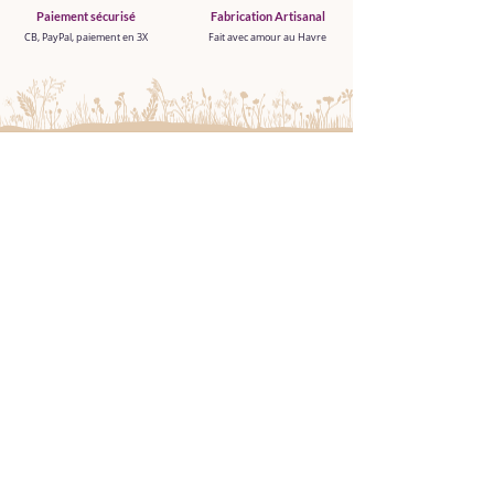
Paiement sécurisé
Fabrication Artisanal
CB, PayPal, paiement en 3X
Fait avec amour au Havre
Boutique
TOUT VOIR
NOUVEAUTÉS
FONDANTS DE CIRE PARFUMÉE
PARFUM D'INTÉRIEUR
BRÛLE PARFUM
DIFFUSEUR ULTRASONIQUE
COFFRETS CADEAUX
BOX DÉCOUVERTE
Liens utiles