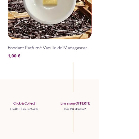
Fondant Parfumé Vanille de Madagascar
Fondant Parfumé La Bel
Prix
Prix
1,00 €
1,00 €
Click & Collect
Livraison OFFERTE
GRATUIT sous 24-48h
Dès 49€ d'achat*