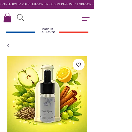
TRANSFORMEZ VOTRE MAISON EN COCON PARFUMÉ : LIVRAISON OFFERTE DÈS 49 € AVEC LE 
Made in
Le Havre