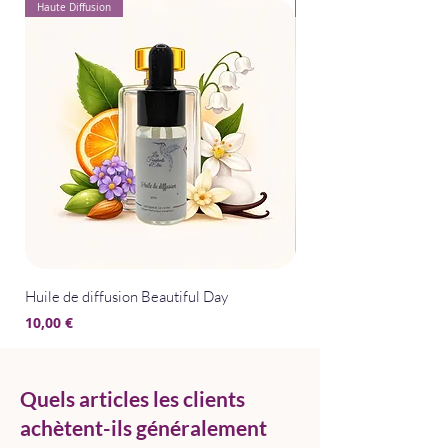
Haute Diffusion
Pour Textiles
Huile de diffusion Beautiful Day
Huile de diffusion Bris
Prix
Prix
10,00 €
10,00 €
Quels articles les clients
achètent-ils généralement