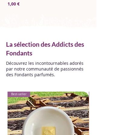
Prix
Prix
1,00 €
15,00 €
La sélection des Addicts des
Fondants
Découvrez les incontournables adorés
par notre communauté de passionnés
des Fondants parfumés.
Best-seller
Best-seller