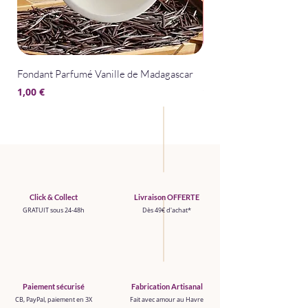
Fondant Parfumé Vanille de Madagascar
Fondant Parfumé La Bel
Prix
Prix
1,00 €
1,00 €
Click & Collect
Livraison OFFERTE
GRATUIT sous 24-48h
Dès 49€ d'achat*
Paiement sécurisé
Fabrication Artisanal
CB, PayPal, paiement en 3X
Fait avec amour au Havre