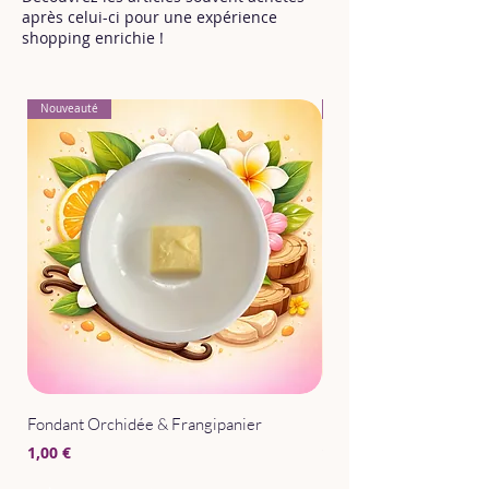
après celui-ci pour une expérience
shopping enrichie !
Nouveauté
Nouveauté
Fondant Orchidée & Frangipanier
Parfum d'Intérieur Après
Prix
Prix
1,00 €
15,00 €