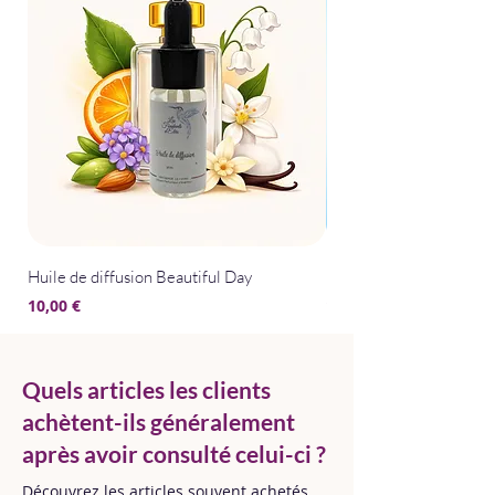
Huile de diffusion Beautiful Day
Huile de diffusion Bris
Prix
Prix
10,00 €
10,00 €
Quels articles les clients
achètent-ils généralement
après avoir consulté celui-ci ?
Découvrez les articles souvent achetés