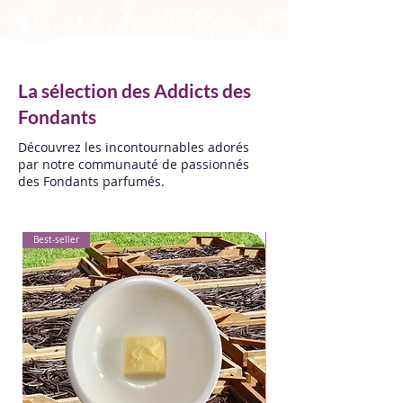
La sélection des Addicts des
Fondants
Découvrez les incontournables adorés
par notre communauté de passionnés
des Fondants parfumés.
Best-seller
Best-seller