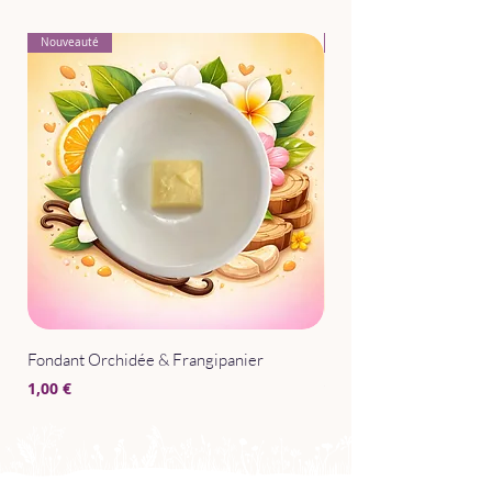
Nouveauté
Nouveauté
Fondant Orchidée & Frangipanier
Parfum d'Intérieur Après
Prix
Prix
1,00 €
15,00 €