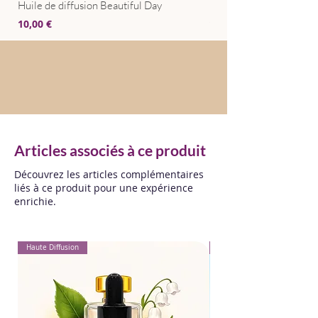
Huile de diffusion Beautiful Day
Huile de diffusion Bris
Prix
Prix
10,00 €
10,00 €
Articles associés à ce produit
Découvrez les articles complémentaires
liés à ce produit pour une expérience
enrichie.
Haute Diffusion
Pour Textiles