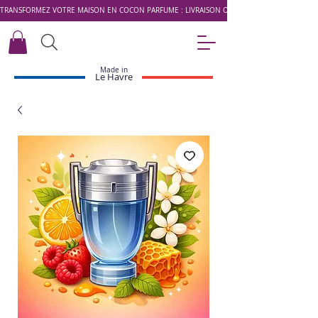
TRANSFORMEZ VOTRE MAISON EN COCON PARFUMÉ : LIVRAISON OFFERTE DÈS 49 € AVEC LE 
Made in
Le Havre