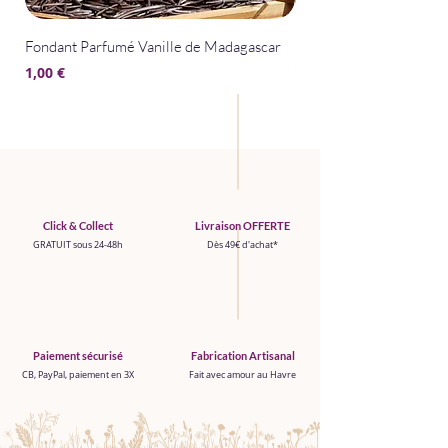
Fondant Parfumé Vanille de Madagascar
Fondant Parfumé La Bel
Prix
Prix
1,00 €
1,00 €
Click & Collect
Livraison OFFERTE
GRATUIT sous 24-48h
Dès 49€ d'achat*
Paiement sécurisé
Fabrication Artisanal
CB, PayPal, paiement en 3X
Fait avec amour au Havre