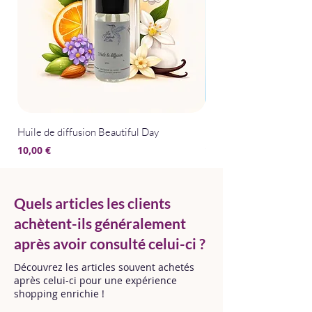
Huile de diffusion Beautiful Day
Huile de diffusion Bris
Prix
Prix
10,00 €
10,00 €
Quels articles les clients
achètent-ils généralement
après avoir consulté celui-ci ?
Découvrez les articles souvent achetés
après celui-ci pour une expérience
shopping enrichie !