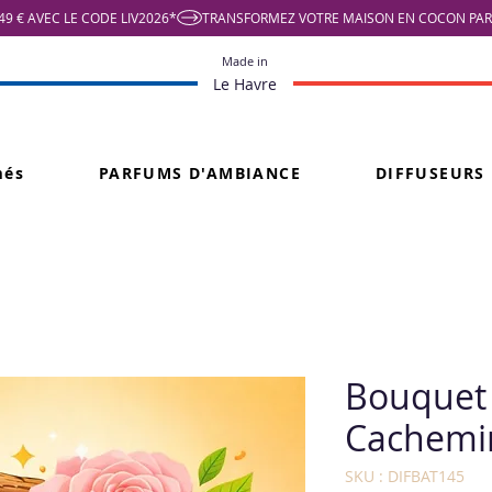
9 € AVEC LE CODE LIV2026*
Made in
Le Havre
més
PARFUMS D'AMBIANCE
DIFFUSEURS
Bouquet
Cachemir
SKU : DIFBAT145