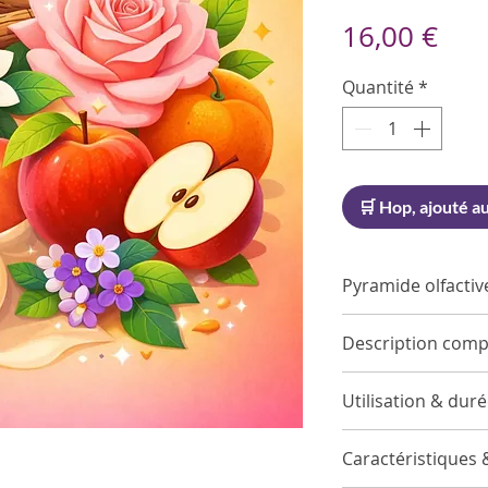
Pri
16,00 €
Quantité
*
🛒 Hop, ajouté au
Pyramide olfactiv
Notes de tête
Description comp
Accord Fruité, 
Notes de cœu
Utilisation & dur
Rose, Pêche,
Notes de fond
Retirez le bouc
Boisé Sec, Mus
Caractéristiques 
dans le flacon.