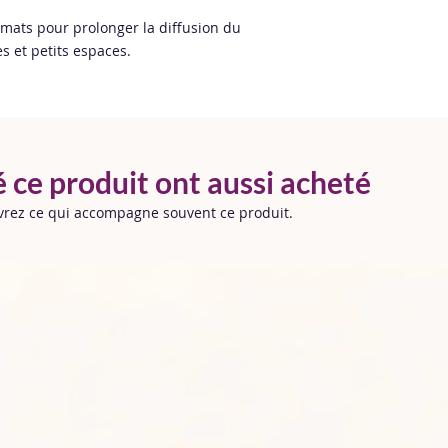
• La fragrance uti
rmats pour prolonger la diffusion du
sélectionnée dans 
s et petits espaces.
• Les allergènes 
exclusivement de 
• Le diffuseur à 
diffusion à froid,
réglementaires pe
é ce produit ont aussi acheté
fondants parfumé
uvrez ce qui accompagne souvent ce produit.
fragrance.