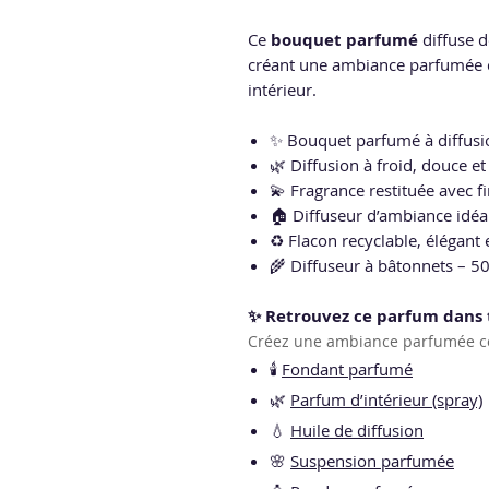
Ce
bouquet parfumé
diffuse d
créant une ambiance parfumée c
intérieur.
✨ Bouquet parfumé à diffusio
🌿 Diffusion à froid, douce 
💫 Fragrance restituée avec fi
🏠 Diffuseur d’ambiance idéa
♻️ Flacon recyclable, élégant 
🌾 Diffuseur à bâtonnets – 5
✨ Retrouvez ce parfum dans 
Créez une ambiance parfumée co
🕯️
Fondant parfumé
🌿
Parfum d’intérieur (spray)
💧
Huile de diffusion
🌸
Suspension parfumée