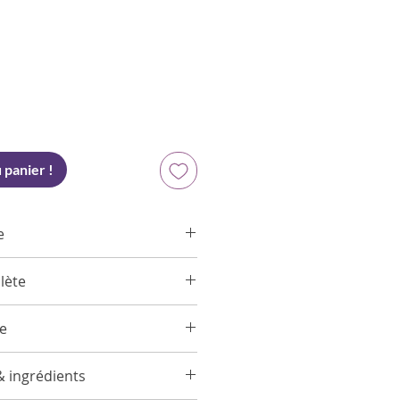
x
 panier !
e
lète
Jasmin, Accord Frais
r
ée
 Pomme
hon et insérez les bâtonnets
c, Oranger
& ingrédients