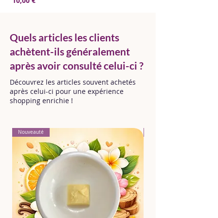
10,00 €
10,00 €
Quels articles les clients
achètent-ils généralement
après avoir consulté celui-ci ?
Découvrez les articles souvent achetés
après celui-ci pour une expérience
shopping enrichie !
Nouveauté
Nouveauté