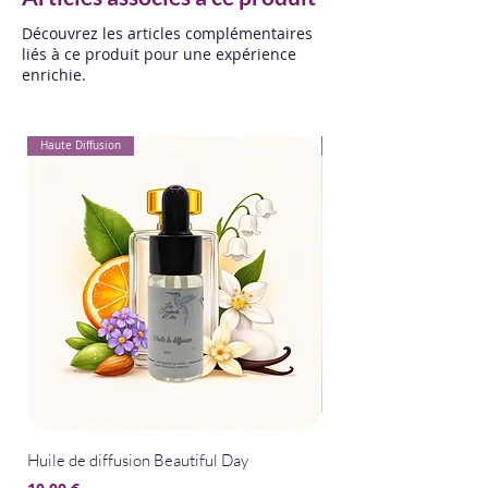
Découvrez les articles complémentaires
liés à ce produit pour une expérience
enrichie.
Haute Diffusion
Pour Textiles
Huile de diffusion Beautiful Day
Huile de diffusion Bris
Prix
Prix