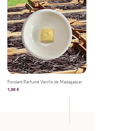
Fondant Parfumé Vanille de Madagascar
Fondant Parfumé La Bel
Prix
Prix
1,00 €
1,00 €