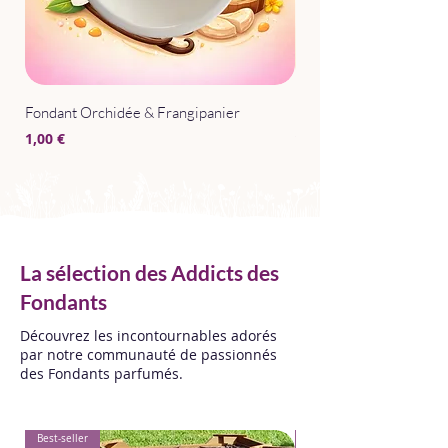
Fondant Orchidée & Frangipanier
Parfum d'Intérieur Après
Prix
Prix
1,00 €
15,00 €
La sélection des Addicts des
Fondants
Découvrez les incontournables adorés
par notre communauté de passionnés
des Fondants parfumés.
Best-seller
Best-seller