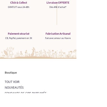
Click & Collect
Livraison OFFERTE
GRATUIT sous 24-48h
Dès 49€ d'achat*
Paiement sécurisé
Fabrication Artisanal
CB, PayPal, paiement en 3X
Fait avec amour au Havre
Boutique
TOUT VOIR
NOUVEAUTÉS
FONDANTS DE CIRE PARFUMÉE
PARFUM D'INTÉRIEUR
BRÛLE PARFUM