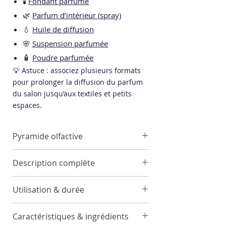
🕯️
Fondant parfumé
🌿
Parfum d’intérieur (spray)
💧
Huile de diffusion
🌸
Suspension parfumée
🧴
Poudre parfumée
💡 Astuce : associez plusieurs formats
pour prolonger la diffusion du parfum
du salon jusqu’aux textiles et petits
espaces.
Pyramide olfactive
Notes de tête
Description complète
Accord Fruité, Jasmin, Accord
Frais
Utilisation & durée
Notes de cœur
Rose, Pêche, Pomme
Retirez le bouchon et insérez les
Notes de fond
Caractéristiques & ingrédients
bâtonnets dans le flacon.