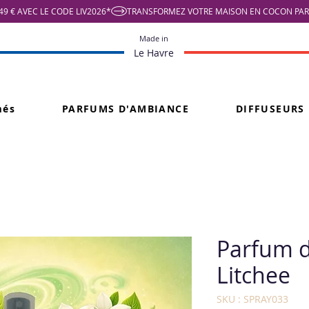
9 € AVEC LE CODE LIV2026*
Made in
Le Havre
més
PARFUMS D'AMBIANCE
DIFFUSEURS
Parfum d
Litchee
SKU : SPRAY033