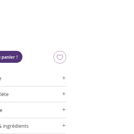
x
 panier !
e
lète
asmin
r
ée
 pulvérisations dans l’air, en
rd Gourmand
& ingrédients
ntre de la pièce.