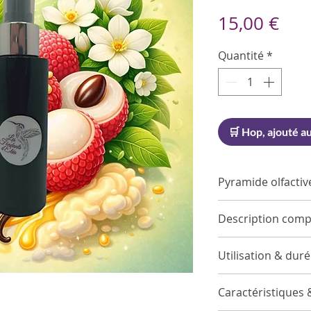
Pri
15,00 €
Quantité
*
🛒 Hop, ajouté au
Pyramide olfactiv
Notes de tête
Description comp
Accord Vert, J
Notes de cœu
Utilisation & dur
Litchi
Notes de fond
Vaporisez 2 à 3
Vanille, Acco
Caractéristiques 
direction du ce