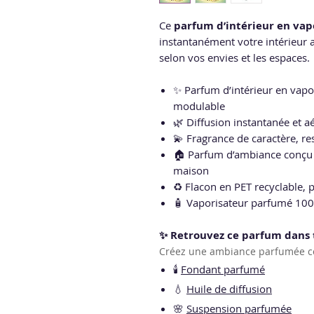
Ce
parfum d’intérieur en vap
instantanément votre intérieur a
selon vos envies et les espaces.
✨ Parfum d’intérieur en vap
modulable
🌿 Diffusion instantanée et aé
💫 Fragrance de caractère, res
🏠 Parfum d’ambiance conçu 
maison
♻️ Flacon en PET recyclable, p
🧴 Vaporisateur parfumé 100
✨ Retrouvez ce parfum dans 
Créez une ambiance parfumée co
🕯️
Fondant parfumé
💧
Huile de diffusion
🌸
Suspension parfumée