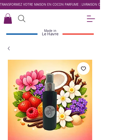
TRANSFORMEZ VOTRE MAISON EN COCON PARFUMÉ : LIVRAISON OFFERTE DÈS 49 € AVEC LE 
Made in
Le Havre