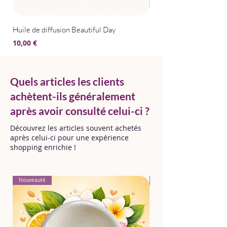
Huile de diffusion Beautiful Day
Huile de diffusion Bris
Prix
Prix
10,00 €
10,00 €
Quels articles les clients
achètent-ils généralement
après avoir consulté celui-ci ?
Découvrez les articles souvent achetés
après celui-ci pour une expérience
shopping enrichie !
Nouveauté
Nouveauté