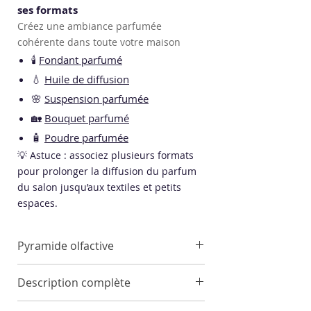
ses formats
Créez une ambiance parfumée
cohérente dans toute votre maison
🕯️
Fondant parfumé
💧
Huile de diffusion
🌸
Suspension parfumée
🏡
Bouquet parfumé
🧴
Poudre parfumée
💡 Astuce : associez plusieurs formats
pour prolonger la diffusion du parfum
du salon jusqu’aux textiles et petits
espaces.
Pyramide olfactive
Notes de tête
Description complète
Fruits Rouges, Noix de Coco,
Cyclamen