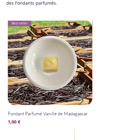
des Fondants parfumés.
Best-seller
Best-seller
Fondant Parfumé Vanille de Madagascar
Fondant Parfumé La Bel
Prix
Prix
1,00 €
1,00 €