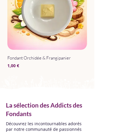
Fondant Orchidée & Frangipanier
Parfum d'Intérieur Après
Prix
Prix
1,00 €
15,00 €
La sélection des Addicts des
Fondants
Découvrez les incontournables adorés
par notre communauté de passionnés