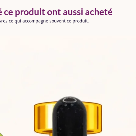
Livraison offer
assainir les tex
conditions au pa
é ce produit ont aussi acheté
✔️ Dans les ch
odeurs
uvrez ce qui accompagne souvent ce produit.
🛠️
Fabrication
✔️ Dans les pou
Normandie
absorber les o
🧪
Parfums con
🌱
Sans subst
Durée d’action :
e
🌬️
Qualité & d
parfumage durabl
📦
Emballage s
l’utilisation.