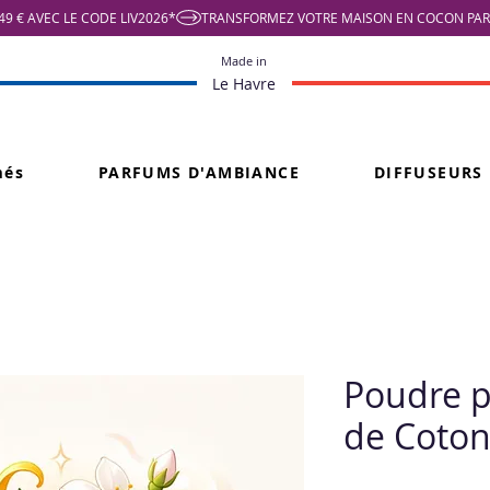
9 € AVEC LE CODE LIV2026*
Made in
Le Havre
més
PARFUMS D'AMBIANCE
DIFFUSEURS
Poudre p
de Coto