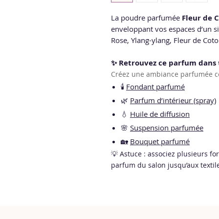
La poudre parfumée
Fleur de 
enveloppant vos espaces d’un si
Rose, Ylang-ylang, Fleur de Coto
✨ Retrouvez ce parfum dans 
Créez une ambiance parfumée co
🕯️
Fondant parfumé
🌿
Parfum d’intérieur (spray)
💧
Huile de diffusion
🌸
Suspension parfumée
🏡
Bouquet parfumé
💡 Astuce : associez plusieurs fo
parfum du salon jusqu’aux textile