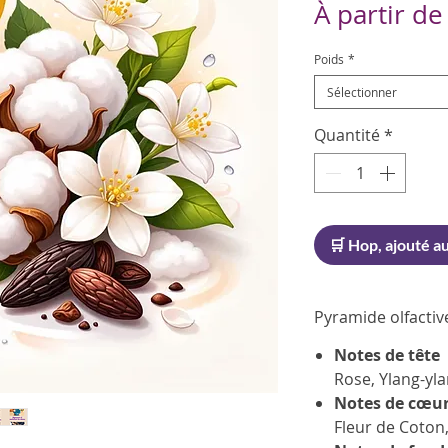
À partir d
Poids
*
Sélectionner
Quantité
*
🛒 Hop, ajouté au
Pyramide olfactiv
Notes de tête
Rose, Ylang-yl
Notes de cœu
Fleur de Coton