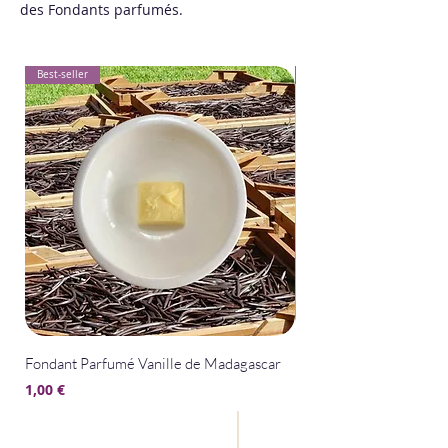
des Fondants parfumés.
Best-seller
Best-seller
Fondant Parfumé Vanille de Madagascar
Fondant Parfumé La Bel
Prix
Prix
1,00 €
1,00 €