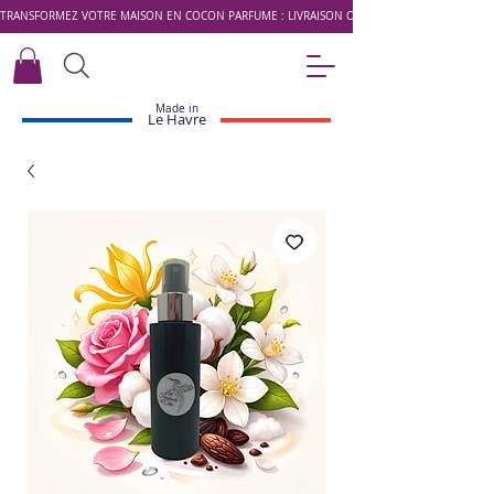
TRANSFORMEZ VOTRE MAISON EN COCON PARFUMÉ : LIVRAISON OFFERTE DÈS 49 € AVEC LE 
Made in
Le Havre