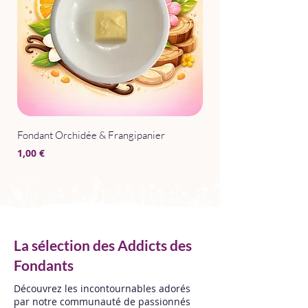
Fondant Orchidée & Frangipanier
Parfum d'Intérieur Après
Prix
Prix
1,00 €
15,00 €
La sélection des Addicts des
Fondants
Découvrez les incontournables adorés
par notre communauté de passionnés