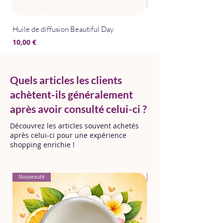
Huile de diffusion Beautiful Day
Huile de diffusion Bris
Prix
Prix
10,00 €
10,00 €
Quels articles les clients
achètent-ils généralement
après avoir consulté celui-ci ?
Découvrez les articles souvent achetés
après celui-ci pour une expérience
shopping enrichie !
Nouveauté
Nouveauté