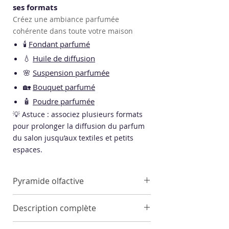
ses formats
Créez une ambiance parfumée
cohérente dans toute votre maison
🕯️
Fondant parfumé
💧
Huile de diffusion
🌸
Suspension parfumée
🏡
Bouquet parfumé
🧴
Poudre parfumée
💡 Astuce : associez plusieurs formats
pour prolonger la diffusion du parfum
du salon jusqu’aux textiles et petits
espaces.
Pyramide olfactive
Notes de tête
Description complète
Rose, Ylang-ylang
Notes de cœur