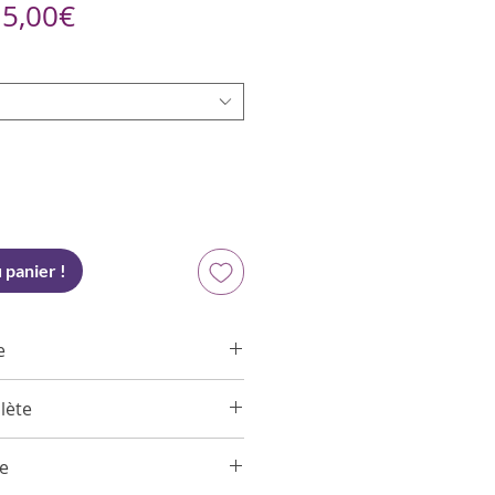
Prix
e
5,00€
promotionnel
 panier !
e
lète
r
if repose sur Banane, Pêche,
ée
mboise
don, Framboise, tandis que