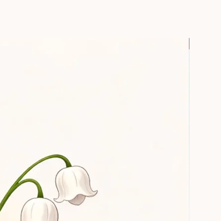
iffusion maîtrisée
e selon l’environnement et
oigné & expédition rapide
Pour Tex