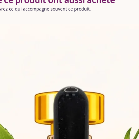
🌬️
Qualité & d
parfumage durabl
uvrez ce qui accompagne souvent ce produit.
📦
Emballage s
l’utilisation.