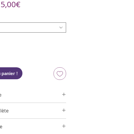
Prix
e
5,00€
promotionnel
 panier !
e
lète
, Agrumes
r
, Baies Fraîches, Agrumes
ée
n, suivis de Pêche, Ananas qui