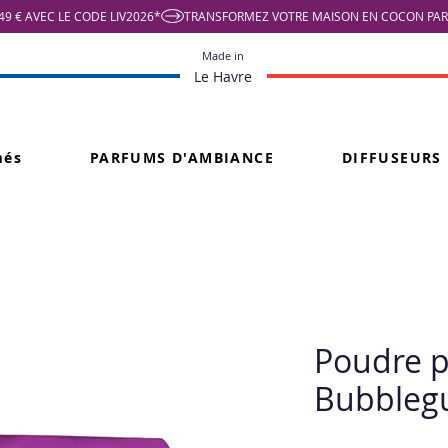
9 € AVEC LE CODE LIV2026*
Made in
Le Havre
més
PARFUMS D'AMBIANCE
DIFFUSEURS
Poudre 
Bubble