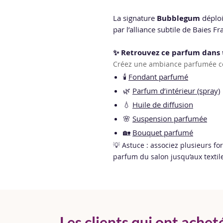
La signature
Bubblegum
déploi
par l’alliance subtile de Baies F
✨ Retrouvez ce parfum dans 
Créez une ambiance parfumée co
🕯️
Fondant parfumé
🌿
Parfum d’intérieur (spray)
💧
Huile de diffusion
🌸
Suspension parfumée
🏡
Bouquet parfumé
💡 Astuce : associez plusieurs fo
parfum du salon jusqu’aux textile
Les clients qui ont achet