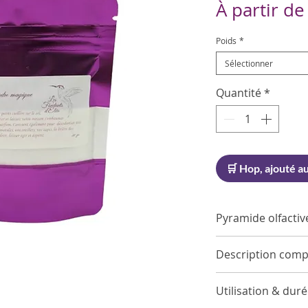
À partir d
Poids
*
Sélectionner
Quantité
*
🛒 Hop, ajouté au
Pyramide olfactiv
Notes de tête
Description comp
Baies Fraîches
Notes de cœu
Dès l’application
Utilisation & dur
Pêche, Ananas
captent l’attentio