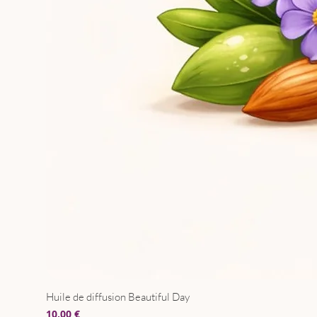
Huile de diffusion Beautiful Day
Prix
10,00 €