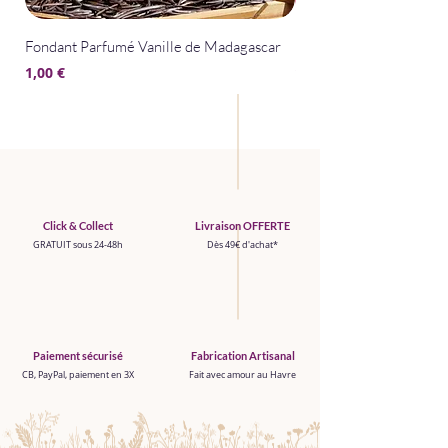
Fondant Parfumé Vanille de Madagascar
Fondant Parfumé La Bel
Prix
Prix
1,00 €
1,00 €
Click & Collect
Livraison OFFERTE
GRATUIT sous 24-48h
Dès 49€ d'achat*
Paiement sécurisé
Fabrication Artisanal
CB, PayPal, paiement en 3X
Fait avec amour au Havre