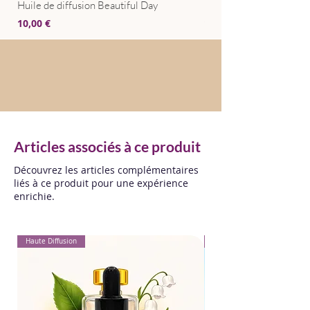
Huile de diffusion Beautiful Day
Huile de diffusion Bris
Prix
Prix
10,00 €
10,00 €
Articles associés à ce produit
Découvrez les articles complémentaires
liés à ce produit pour une expérience
enrichie.
Haute Diffusion
Pour Textiles