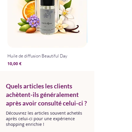
Huile de diffusion Beautiful Day
Huile de diffusion Bris
Prix
Prix
10,00 €
10,00 €
Quels articles les clients
achètent-ils généralement
après avoir consulté celui-ci ?
Découvrez les articles souvent achetés
après celui-ci pour une expérience
shopping enrichie !