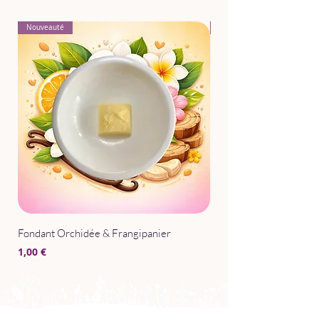
Nouveauté
Nouveauté
Fondant Orchidée & Frangipanier
Parfum d'Intérieur Après
Prix
Prix
1,00 €
15,00 €