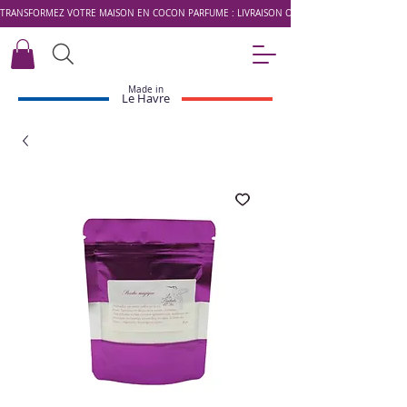
TRANSFORMEZ VOTRE MAISON EN COCON PARFUMÉ : LIVRAISON OFFERTE DÈS 49 € AVEC LE 
Made in
Le Havre